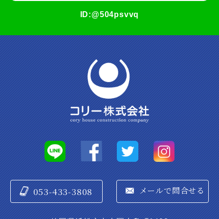
ID:@504psvvq
053-433-3808